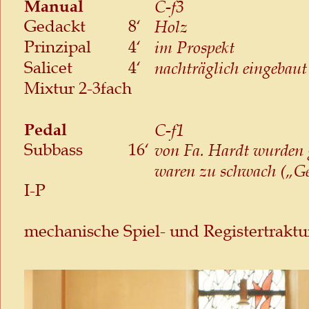
Manual
C-f3
Gedackt
8‘
Holz
Prinzipal
4‘
im Prospekt
Salicet
4‘
nachträglich eingebaut 
Mixtur 2-3fach
Pedal
C-f1
Subbass
16‘
von Fa. Hardt wurden g
waren zu schwach („G
I-P
mechanische Spiel- und Registertraktu